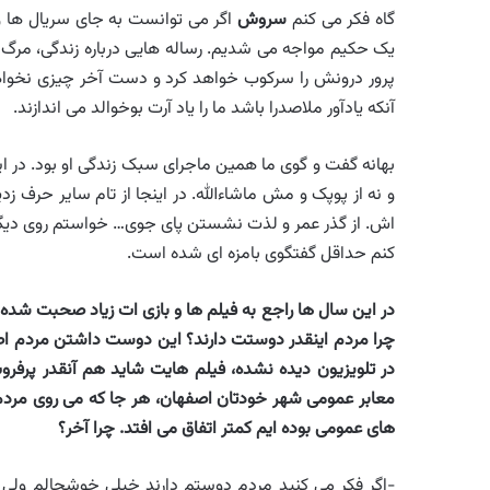
گاه فکر می کنم
سروش
اگر می توانست به جای سریال ها 
یک حکیم مواجه می شدیم. رساله هایی درباره زندگی، مرگ
پرور درونش را سرکوب خواهد کرد و دست آخر چیزی نخواهی
آنکه یادآور ملاصدرا باشد ما را یاد آرت بوخوالد می اندازند.
بهانه گفت و گوی ما همین ماجرای سبک زندگی او بود. در ای
و نه از پوپک و مش ماشاءالله. در اینجا از تام سایر حرف زد
اش. از گذر عمر و لذت نشستن پای جوی… خواستم روی دیگر ا
کنم حداقل گفتگوی بامزه ای شده است.
در این سال ها راجع به فیلم ها و بازی ات زیاد صحبت شده
چرا مردم اینقدر دوستت دارند؟ این دوست داشتن مردم ا
در تلویزیون دیده نشده، فیلم هایت شاید هم آنقدر پرفروش
معابر عمومی شهر خودتان اصفهان، هر جا که می روی مردم ا
های عمومی بوده ایم کمتر اتفاق می افتد. چرا آخر؟
-اگر فکر می کنید مردم دوستم دارند خیلی خوشحالم ولی چو