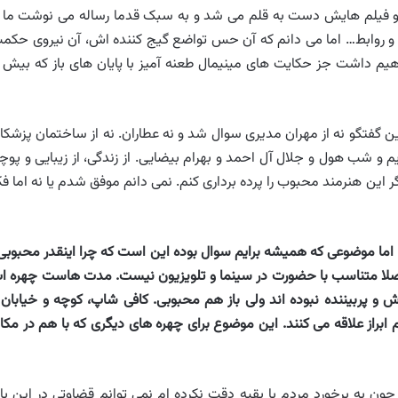
و فیلم هایش دست به قلم می شد و به سبک قدما رساله می نوشت ما ب
 و روابط… اما می دانم که آن حس تواضع گیج کننده اش، آن نیروی حکم
م داشت جز حکایت های مینیمال طعنه آمیز با پایان های باز که بیش ا
ن گفتگو نه از مهران مدیری سوال شد و نه عطاران. نه از ساختمان پزشکا
یم و شب هول و جلال آل احمد و بهرام بیضایی. از زندگی، از زیبایی و پوچ
ین هنرمند محبوب را پرده برداری کنم. نمی دانم موفق شدم یا نه اما فک
 اما موضوعی که همیشه برایم سوال بوده این است که چرا اینقدر محبوبی
صلا متناسب با حضورت در سینما و تلویزیون نیست. مدت هاست چهره ا
 و پربیننده نبوده اند ولی باز هم محبوبی
.
کافی شاپ، کوچه و خیابان 
براز علاقه می کنند. این موضوع برای چهره های دیگری که با هم در مکا
ن به برخورد مردم با بقیه دقت نکرده ام نمی توانم قضاوتی در این بار