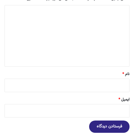
د
ی
د
گ
ا
ه
*
نام
*
ایمیل
*