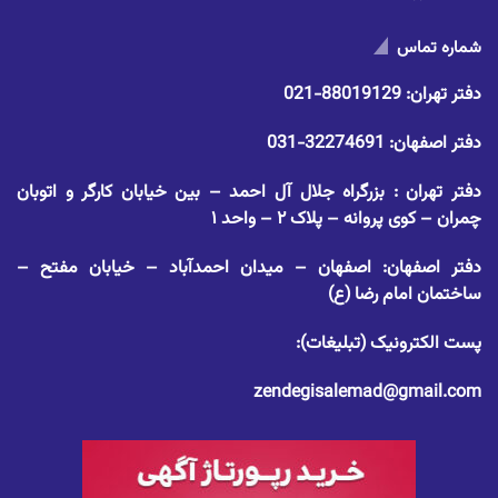
شماره تماس
دفتر تهران:
88019129-021
دفتر اصفهان:
32274691-031
دفتر تهران : بزرگراه جلال آل احمد – بین خیابان کارگر و اتوبان
چمران – کوی پروانه – پلاک ۲ – واحد ۱
دفتر اصفهان: اصفهان – میدان احمدآباد – خیابان مفتح –
ساختمان امام رضا (ع)
پست الکترونیک (تبلیغات):
zendegisalemad@gmail.com