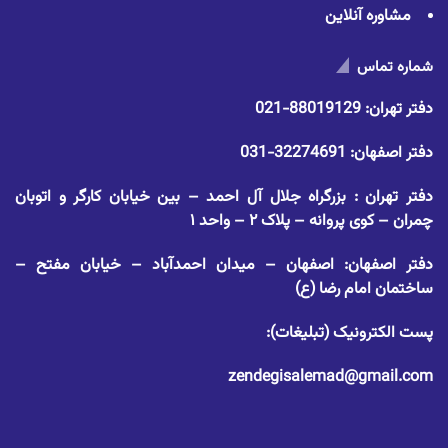
مشاوره آنلاین
شماره تماس
دفتر تهران:
88019129-021
دفتر اصفهان:
32274691-031
دفتر تهران : بزرگراه جلال آل احمد – بین خیابان کارگر و اتوبان
چمران – کوی پروانه – پلاک ۲ – واحد ۱
دفتر اصفهان: اصفهان – میدان احمدآباد – خیابان مفتح –
ساختمان امام رضا (ع)
پست الکترونیک (تبلیغات):
zendegisalemad@gmail.com