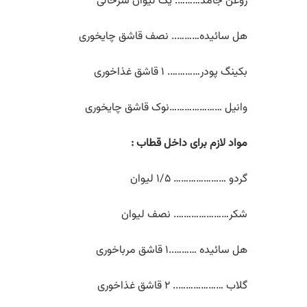
روغن جامد………. یک لیوان سرخالی
هل سائیده……….. نصف قاشق چایخوری
بکینگ پودر…………. ۱ قاشق غذاخوری
وانیل …………………نوک قاشق چایخوری
مواد لازم برای داخل قطاب :
گردو ………………… ۱/۵ لیوان
شکر…………………. نصف لیوان
هل سائیده ………..۱ قاشق مرباخوری
گلاب ……………….. ۲ قاشق غذاخوری