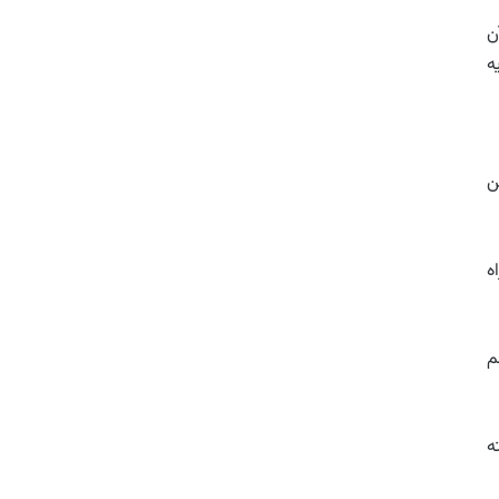
ن
ه
ن
ه
م
ه