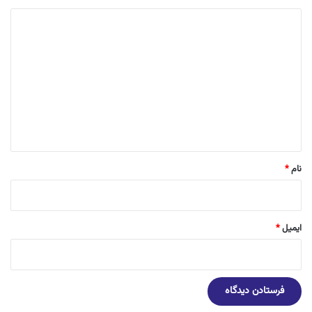
د
ی
د
گ
ا
ه
*
نام
*
ایمیل
*