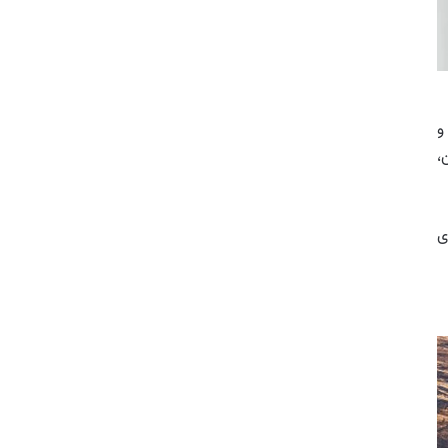
و
،
ی