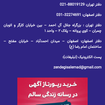
دفتر تهران:
88019129-021
دفتر اصفهان:
32274691-031
دفتر تهران : بزرگراه جلال آل احمد – بین خیابان کارگر و اتوبان
چمران – کوی پروانه – پلاک ۲ – واحد ۱
دفتر اصفهان: اصفهان – میدان احمدآباد – خیابان مفتح –
ساختمان امام رضا (ع)
پست الکترونیک (تبلیغات):
zendegisalemad@gmail.com