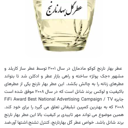
عطر بهار نارنج کوکو مادمازل در سال ۲۰۰۱ توسط عطر ساز کاربلد و
مشهور «جک پولژ» ساخته و راهی بازار عطر و ادکلن شد تا بتواند
عطرهای زنانه را به چالش بکشد. این عطر بهار نارنج یکی از عطرهای
باکیفیت و لوکس برند شانل است که در سال ۲۰۰۸ موفق شده است
جایزه FiFi Award Best National Advertising Campaign / TV
۲۰۰۸ که به بهترین کمپین تبلیغاتی تعلق می گیرد را برای خود کند.
همین موضوع می تواند مهر تاییدی بر کیفیت بالا این عطر بهار نارنج
برند شانل باشد. خواص عطر گل بهارنارنج، کنترل تشنج،اشتها آور،ضد