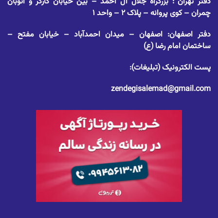
دفتر تهران : بزرگراه جلال آل احمد – بین خیابان کارگر و اتوبان
چمران – کوی پروانه – پلاک ۲ – واحد ۱
دفتر اصفهان: اصفهان – میدان احمدآباد – خیابان مفتح –
ساختمان امام رضا (ع)
پست الکترونیک (تبلیغات):
zendegisalemad@gmail.com