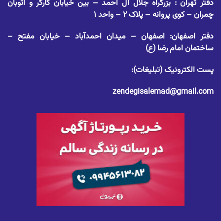
دفتر تهران : بزرگراه جلال آل احمد – بین خیابان کارگر و اتوبان
چمران – کوی پروانه – پلاک ۲ – واحد ۱
دفتر اصفهان: اصفهان – میدان احمدآباد – خیابان مفتح –
ساختمان امام رضا (ع)
پست الکترونیک (تبلیغات):
zendegisalemad@gmail.com