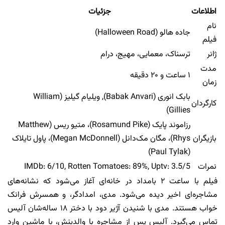
اطلاعات
جزئیات
نام
جاده هالو (Halloween Road)
فیلم
ژانر
ترسناک، معمایی، مهیج، درام
مدت
۱ ساعت و ۲۰ دقیقه
زمان
بابک انوری (Babak Anvari), ویلیام گیلیز (William
کارگردان
Gillies)
رزاموند پایک (Rosamund Pike)، متیو ریس (Matthew
بازیگران
Rhys)، مگان مک‌دانل (Megan McDonnell)، پاول تایلاک
(Paul Tylak)
نمرات
IMDb: 6/10, Rotten Tomatoes: 89%, Uptv: 3.5/5
فیلم با ساعت ۲ بامداد در خانه‌ای آغاز می‌شود که نشانه‌های
مشاجره‌ای اخیر دیده می‌شود. مدی، امدادگر، و همسرش فرانک
خواب هستند. مدی با شنیدن آژیر دود با دختر ۱۸ ساله‌شان آلیس
تماس می‌گیرد. آلیس پس از مشاجره با والدینش، با ماشین وارد