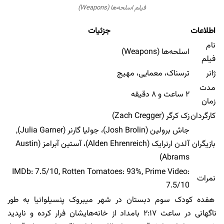
فیلم اسلحه‌ها (Weapons)
اطلاعات
جزئیات
نام
اسلحه‌ها (Weapons)
فیلم
ژانر
ترسناک، معمایی، مهیج
مدت
۲ ساعت و ۸ دقیقه
زمان
کارگردان
زک کرگر (Zach Cregger)
جاش برولین (Josh Brolin)، جولیا گارنر (Julia Garner),
بازیگران
آلدن ارنرایک (Alden Ehrenreich)، آستین آبرامز (Austin
Abrams)
IMDb: 7.5/10, Rotten Tomatoes: 93%, Prime Video:
نمرات
7.5/10
هفده کودک سوم دبستان در شهر میبروک پنسیلوانیا به طور
ناگهانی در ساعت ۲:۱۷ بامداد از خانه‌هایشان فرار کرده و ناپدید