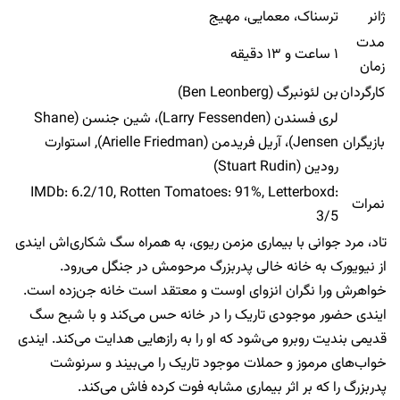
ژانر
ترسناک، معمایی، مهیج
مدت
۱ ساعت و ۱۳ دقیقه
زمان
کارگردان
بن لئونبرگ (Ben Leonberg)
لری فسندن (Larry Fessenden)، شین جنسن (Shane
بازیگران
Jensen)، آریل فریدمن (Arielle Friedman), استوارت
رودین (Stuart Rudin)
IMDb: 6.2/10, Rotten Tomatoes: 91%, Letterboxd:
نمرات
3/5
تاد، مرد جوانی با بیماری مزمن ریوی، به همراه سگ شکاری‌اش ایندی
از نیویورک به خانه خالی پدربزرگ مرحومش در جنگل می‌رود.
خواهرش ورا نگران انزوای اوست و معتقد است خانه جن‌زده است.
ایندی حضور موجودی تاریک را در خانه حس می‌کند و با شبح سگ
قدیمی بندیت روبرو می‌شود که او را به رازهایی هدایت می‌کند. ایندی
خواب‌های مرموز و حملات موجود تاریک را می‌بیند و سرنوشت
پدربزرگ را که بر اثر بیماری مشابه فوت کرده فاش می‌کند.