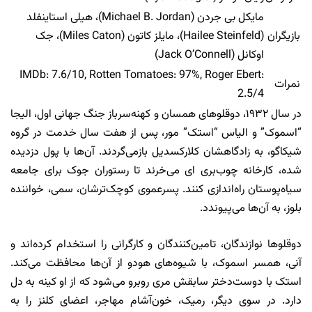
مایکل بی جردن (Michael B. Jordan)، هیلی استاینفلد
بازیگران
(Hailee Steinfeld)، مایلز کاتون (Miles Caton)، جک
اوکانل (Jack O’Connell)
IMDb: 7.6/10, Rotten Tomatoes: 97%, Roger Ebert:
نمرات
2.5/4
در سال ۱۹۳۲، دوقلوهای همسان و کهنه‌سرباز جنگ جهانی اول، الیجا
“اسموک” و الیاس “استک” مور، پس از هفت سال خدمت در گروه
شیکاگو، به زادگاهشان کلارکسدیل بازمی‌گردند. آن‌ها با پول دزدیده
شده، کارخانه چوب‌بری ای می‌خرند تا رستوران جوک برای جامعه
سیاه‌پوستان راه‌اندازی کنند. پسرعموی کوچک‌ترشان، سمی، خواننده
بلوز، به آن‌ها می‌پیوندد.
دوقلوها نوازندگان، تامین‌کنندگان و کارگرانی را استخدام کرده‌اند و
آنی، همسر اسموک، با شیوه‌های هودو از آن‌ها محافظت می‌کند.
استک با دوست‌دختر سابقش مری روبرو می‌شود که از او کینه به دل
دارد. در سوی دیگر، رمیک، خون‌آشام مهاجر، اعضای کلنز را به