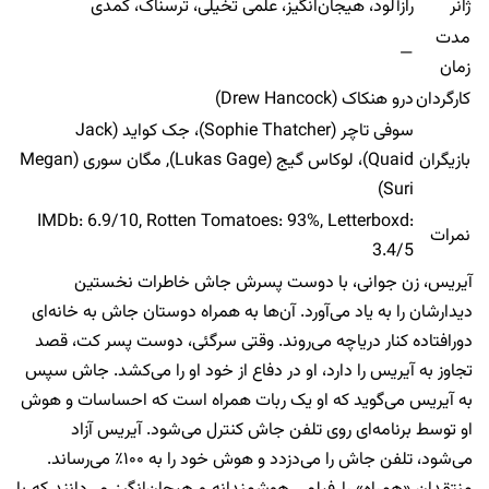
ژانر
رازآلود، هیجان‌انگیز، علمی تخیلی، ترسناک، کمدی
مدت
—
زمان
کارگردان
درو هنکاک (Drew Hancock)
سوفی تاچر (Sophie Thatcher)، جک کواید (Jack
بازیگران
Quaid)، لوکاس گیج (Lukas Gage), مگان سوری (Megan
Suri)
IMDb: 6.9/10, Rotten Tomatoes: 93%, Letterboxd:
نمرات
3.4/5
آیریس، زن جوانی، با دوست پسرش جاش خاطرات نخستین
دیدارشان را به یاد می‌آورد. آن‌ها به همراه دوستان جاش به خانه‌ای
دورافتاده کنار دریاچه می‌روند. وقتی سرگئی، دوست پسر کت، قصد
تجاوز به آیریس را دارد، او در دفاع از خود او را می‌کشد. جاش سپس
به آیریس می‌گوید که او یک ربات همراه است که احساسات و هوش
او توسط برنامه‌ای روی تلفن جاش کنترل می‌شود. آیریس آزاد
می‌شود، تلفن جاش را می‌دزدد و هوش خود را به ۱۰۰٪ می‌رساند.