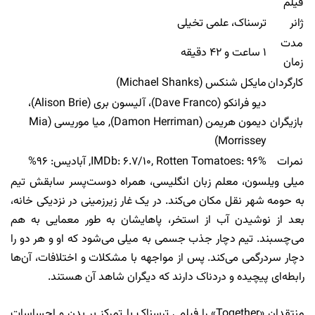
فیلم
ژانر
ترسناک، علمی تخیلی
مدت
۱ ساعت و ۴۲ دقیقه
زمان
کارگردان
مایکل شنکس (Michael Shanks)
دیو فرانکو (Dave Franco)، آلیسون بری (Alison Brie)،
بازیگران
دیمون هریمن (Damon Herriman), میا موریسی (Mia
Morrissey)
نمرات
IMDb: ۶.۷/۱۰, Rotten Tomatoes: ۹۶%, آبادیس: ۹۶%
میلی ویلسون، معلم زبان انگلیسی، همراه دوست‌پسر سابقش تیم
به حومه شهر نقل مکان می‌کند. در یک غار زیرزمینی در نزدیکی خانه،
بعد از نوشیدن آب از استخر، پاهایشان به طور معمایی به هم
می‌چسبند. تیم دچار جذب جسمی به میلی می‌شود که او و هر دو را
دچار سردرگمی می‌کند. پس از مواجهه با مشکلات و اختلافات، آن‌ها
رابطه‌ای پیچیده و دردناک دارند که دیگران شاهد آن هستند.
منتقدان «Together» را فیلمی ترسناک با تمرکز بر بدن و احساسات