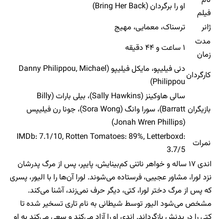
نام
او را برگردان (Bring Her Back)
فیلم
ژانر
ترسناک، معمایی، مهیج
مدت
۱ ساعت و ۴۴ دقیقه
زمان
دنی فیلیپو، مایکل فیلیپو (Danny Philippou, Michael
کارگردان
Philippou)
سالی هاوکینز (Sally Hawkins)، بیلی بارات (Billy
بازیگران
Barratt)، سورا وانگ (Sora Wong)، جونا رن فیلیپس
(Jonah Wren Phillips)
IMDb: 7.1/10, Rotten Tomatoes: 89%, Letterboxd:
نمرات
3.7/5
اندی ۱۷ ساله و خواهر ناتنی کم‌بینایش، پایپر، پس از مرگ پدرشان
نزد لورا، مشاور عجیبی، فرستاده می‌شوند. لورا آن‌ها را با الیور، پسری
که پس از مرگ دختر لورا، کتی، دیگر حرف نمی‌زند، آشنا می‌کند.
مشخص می‌شود الیور توسط شیطانی به نام تاری تسخیر شده تا
کتی را در بدنش بازگرداند. اندی او را آزاد می‌کند و سعی می‌کند به او