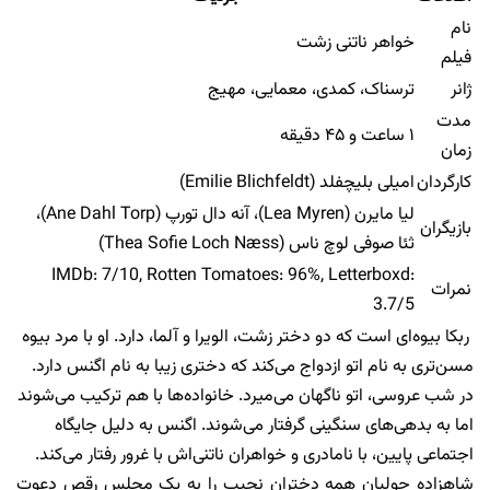
نام
خواهر ناتنی زشت
فیلم
ژانر
ترسناک، کمدی، معمایی، مهیج
مدت
۱ ساعت و ۴۵ دقیقه
زمان
کارگردان
امیلی بلیچفلد (Emilie Blichfeldt)
لیا مایرن (Lea Myren)، آنه دال تورپ (Ane Dahl Torp)،
بازیگران
ثئا صوفی لوچ ناس (Thea Sofie Loch Næss)
IMDb: 7/10, Rotten Tomatoes: 96%, Letterboxd:
نمرات
3.7/5
ربکا بیوه‌ای است که دو دختر زشت، الویرا و آلما، دارد. او با مرد بیوه
مسن‌تری به نام اتو ازدواج می‌کند که دختری زیبا به نام اگنس دارد.
در شب عروسی، اتو ناگهان می‌میرد. خانواده‌ها با هم ترکیب می‌شوند
اما به بدهی‌های سنگینی گرفتار می‌شوند. اگنس به دلیل جایگاه
اجتماعی پایین، با نامادری و خواهران ناتنی‌اش با غرور رفتار می‌کند.
شاهزاده جولیان همه دختران نجیب را به یک مجلس رقص دعوت