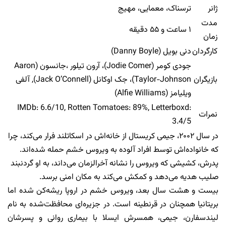
ژانر
ترسناک، معمایی، مهیج
مدت
۱ ساعت و ۵۵ دقیقه
زمان
کارگردان
دنی بویل (Danny Boyle)
جودی کومر (Jodie Comer)، آرون تیلور ،جانسون (Aaron
بازیگران
Taylor-Johnson)، جک اوکانل (Jack O’Connell), آلفی
ویلیامز (Alfie Williams)
IMDb: 6.6/10, Rotten Tomatoes: 89%, Letterboxd:
نمرات
3.4/5
در سال ۲۰۰۲، جیمی کریستال از خانه‌اش در اسکاتلند فرار می‌کند، چرا
که خانواده‌اش توسط افراد آلوده به ویروس خشم حمله شده‌اند.
پدرش، کشیشی که ویروس را نشانه آخرالزمان می‌داند، به او گردنبند
صلیب هدیه می‌دهد و کمکش می‌کند به مکان امنی برسد.
بیست و هشت سال بعد، ویروس خشم در اروپا ریشه‌کن شده اما
بریتانیا همچنان در قرنطینه است. در جزیره‌ای محافظت‌شده به نام
لیندسفارن، جیمی، همسرش ایسلا با بیماری روانی و پسرشان