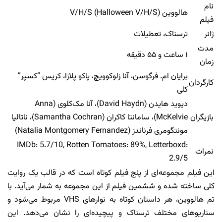
نام
هالووین V/H/S (Halloween V/H/S)
فیلم
ژانر
ترسناک، تعطیلات
مدت
۱ ساعت و ۵۵ دقیقه
زمان
برایان ام. فرگوسن، آنا زلوکوویچ، پاکو پلازا، کریس “کسپر”
کارگردان
کلی
دیوید هایدن (David Haydn)، آنا مک‌کلوی (Anna
بازیگران
McKelvie)، سامانتا کاکران (Samantha Cochran)، ناتالیا
مونتگومری فرناندز (Natalia Montgomery Fernandez)
IMDb: 5.7/10, Rotten Tomatoes: 89%, Letterboxd:
نمرات
2.9/5
این فیلم مجموعه‌ای از پنج فیلم کوتاه است که در قالب یک روایت
کلی ساخته شده و ششمین فیلم از این مجموعه به شمار می‌آید. با
تم هالووین، هر داستان کوتاه به نوارهای VHS مربوط می‌شود و
سناریوهای مختلف ترسناک و پیچیده‌ای را نشان می‌دهد. این