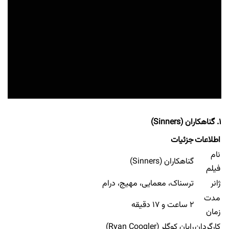
۱. گناهکاران (Sinners)
اطلاعات
جزئیات
نام
گناهکاران (Sinners)
فیلم
ژانر
ترسناک، معمایی، مهیج، درام
مدت
۲ ساعت و ۱۷ دقیقه
زمان
کارگردان
رایان کوگلر (Ryan Coogler)