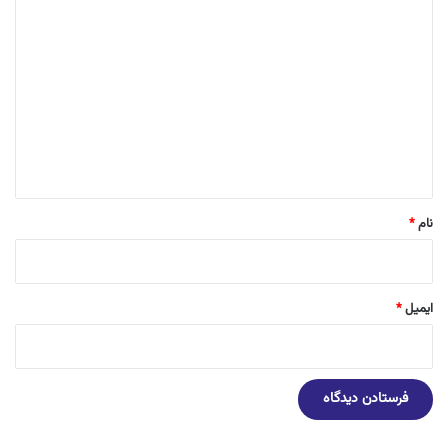
د
ی
د
گ
ا
ه
*
نام
*
ایمیل
*