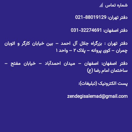
شماره تماس
دفتر تهران:
88019129-021
دفتر اصفهان:
32274691-031
دفتر تهران : بزرگراه جلال آل احمد – بین خیابان کارگر و اتوبان
چمران – کوی پروانه – پلاک ۲ – واحد ۱
دفتر اصفهان: اصفهان – میدان احمدآباد – خیابان مفتح –
ساختمان امام رضا (ع)
پست الکترونیک (تبلیغات):
zendegisalemad@gmail.com