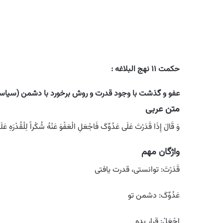
حکمت ۱۱ نهج البلاغه :
عفو و گذشت با وجود قدرت و روش برخورد با دشمن (سیاسى
متن عربی
وَ قَالَ إِذَا قَدَرْتَ عَلَى عَدُوِّکَ فَاجْعَلِ الْعَفْوَ عَنْهُ شُکْراً لِلْقُدْرَهِ عَلَی
واژگان مهم
قَدَرْتَ: توانستی، قدرت یافتی
عَدُوِّکَ: دشمن تو
اِجْعَلْ: قرار بده