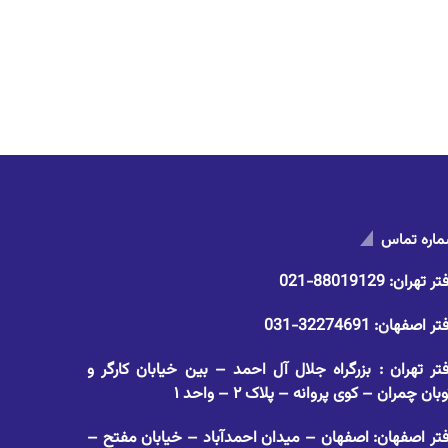
اره تماس
تر تهران:
88019129-021
تر اصفهان:
32274691-031
تر تهران : بزرگراه جلال آل احمد – بین خیابان کارگر و
وبان چمران – کوی پروانه – پلاک ۲ – واحد ۱
تر اصفهان: اصفهان – میدان احمدآباد – خیابان مفتح –