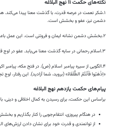
نکته‌های حکمت ۱۱ نهج البلاغه
۱.شکر نعمت در عرصه قدرت، با گذشت معنا پیدا می‌کند. همان
دشمن نیز، عفو و بخشش است.
۲.بخشش دشمن نشانه ایمان و فروتنی است. این عمل باعث تقویت روحیه فروتنی و اخلاق الهی در وجود مؤمن می‌شود.
۳.اسلام رحمانی در سایه گذشت معنا می‌یابد. عفو در اوج قدرت، تصویری حقیقی از دین رحمت و شفقت را به جهان نشان می‌دهد.
۴.الگویی از سیره پیامبر اسلام (ص). در فتح مکه، پیامبر ا
«اِذْهَبُوا فَأَنْتُمُ الطُّلَقَاءُ» (بروید، شما آزادید). این رفت
پیام‌های حکمت یازدهم نهج البلاغه
براساس این حکمت، برای رسیدن به کمال اخلاقی و دینی، بای
در هنگام پیروزی، انتقام‌جویی را کنار بگذاریم و بخشش 
از توانمندی و قدرت خود برای نشان دادن ارزش‌های اله