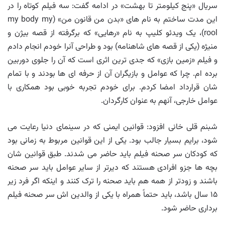
سریال «پنج کیلومتر تا بهشت» در ادامه گفت: سه فیلم کوتاه را در
این مدت ساختم به نام های «بدن من قانون من» (my body my
rool)، یک ویدئو کلیپ به نام «رهایی» که برگرفته از قصه بیژن و
منیژه (یکی از قصه های شاهنامه) بود و طراحی آنرا خودم انجام دادم
و فیلم «زمین بازی» که جدی ترین اثری است که آن را جلوی دوربین
برده ام. چرا که عوامل و بازیگران آن از حرفه ای ها بودند و با تمام
شان قرارداد امضا کردم. برای خودم تجربه خوبی بود همکاری با
عوامل خارجی، آنهم به عنوان کارگردان.
شبنم قلی خانی افزود: قوانین ایمنی که در سینمای دنیا رعایت می
شود، برایم بسیار جالب بود. یکی از این قوانین مربوط به زمانی بود
که کودکان سر صحنه فیلم باید حاضر می شدند. طبق قوانین شان
بچه ها جزو افرادی هستند که دیرتر از سایر عوامل باید سر صحنه
باشند و زودتر از همه هم باید صحنه را ترک کنند و اینکه اگر فرد زیر
۱۵ سال باشد، باید حتماً همراه با یکی از والدین اش سر صحنه فیلم
برداری حاضر شود.