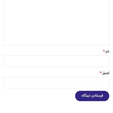
ی
د
گ
ا
ه
*
نام
*
ایمیل
*