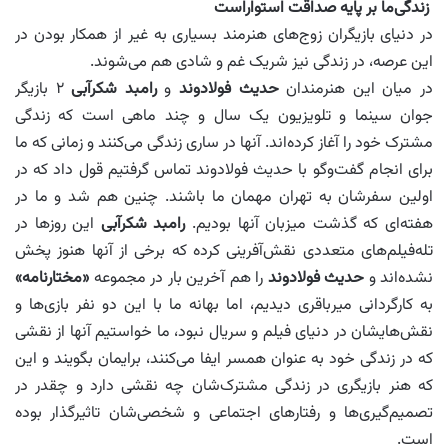
زندگی‌ما بر‌ پایه ‌صداقت استواراست
در دنیای بازیگران زوج‌های هنرمند بسیاری به غیر از همکار بودن در
این عرصه، در زندگی نیز شریک غم و شادی هم می‌شوند.
در میان این هنرمندان
حدیث فولادوند
و
رامبد شکرآبی
۲ بازیگر
جوان سینما و تلویزیون یک سال و چند ماهی است که زندگی
مشترک خود را آغاز کرده‌اند. آنها در ساری زندگی می‌کنند و زمانی که ما
برای انجام گفت‌و‌گو با حدیث فولادوند تماس گرفتیم قول داد که در
اولین سفرشان به تهران مهمان ما باشند. چنین هم شد و ما در
هفته‌ای که گذشت میزبان آنها بودیم.
رامبد شکرآبی
این روزها در
تله‌فیلم‌های متعددی نقش‌آفرینی کرده که برخی از آنها هنوز پخش
نشده‌اند و
حدیث فولادوند
را هم آخرین بار در مجموعه
«مختارنامه»
به کارگردانی میرباقری دیدیم، اما بهانه ما با این دو نفر بازی‌ها و
نقش‌هایشان در دنیای فیلم و سریال نبود، ما ‌خواستیم آنها از نقشی
که در زندگی خود به عنوان همسر ایفا می‌کنند، برایمان بگویند و این
که هنر بازیگری در زندگی مشترک‌شان چه نقشی دارد و چقدر در
تصمیم‌گیری‌ها و رفتارهای اجتماعی و شخصی‌شان تاثیرگذار بوده
است.