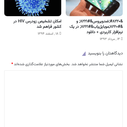
&#۸۲۲۰;ضدویروس&#۸۲۲۱; و
امکان تشخیص زودرس HIV در
&#۸۲۲۰;موبایل‌یاب&#۸۲۲۱; در یک
کشور فراهم شد
نرم‌افزار کاربردی + دانلود
۱۸ , اسفند ۱۳۹۴
۱۴ , مرداد ۱۳۹۳
دیدگاهتان را بنویسید
نشانی ایمیل شما منتشر نخواهد شد.
بخش‌های موردنیاز علامت‌گذاری شده‌اند
*
د
ی
د
گ
ا
ه
*