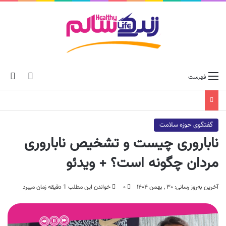
ch skin
جس
فهرست
گفتگوی حوزه سلامت
ناباروری چیست و تشخیص ناباروری
مردان چگونه است؟ + ویدئو
آخرین به‌روز رسانی: ۳۰ , بهمن ۱۴۰۴
۰
خواندن این مطلب 1 دقیقه زمان میبرد