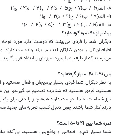
۷- الف)۶ / ب) ۲ / ج)۴
۸- الف)۶ / ب)۷ / ج)۵ / د)۴ / و)۳ / ه)۲ / ی)۱
۹- الف)۷ / ب)۶ / ج)۴ / د)۲ / و)۱
۱۰- الف)۴ / ب) ۲ / ج)۳ / د)۵ / و)۶ / ه)۱
بیشتر از ۶۰ نمره گرفته‌اید؟
دیگران شما را فردی می‌بینند که دوست دارد مورد توجه ه
اطرافیان‌تان از بودن کنارتان لذت می‌برند و دوست دارند او
می‌ترسند که از طرف شما مورد سرزنش و انتقاد قرار بگیرند.
بین ۵۱ تا ۶۰ امتیاز گرفته‌اید؟
به نظر دیگران شما فردی بسیار پرهیجان و فعال هستید و این 
هستید. فردی هستید که شتابزده تصمیم می‌گیریدو این مو
بارز شماست. شما دوست دارید همه چیز را حتی برای یکبار 
دارند کنار شما باشند چون دنبال کسب تجربه‌های جدید هس
نمره شما بین ۴۱ تا ۵۰ است؟
شما بسیار کم‌رو، خجالتی و واقع‌بین هستید. بی‌آنکه بخ