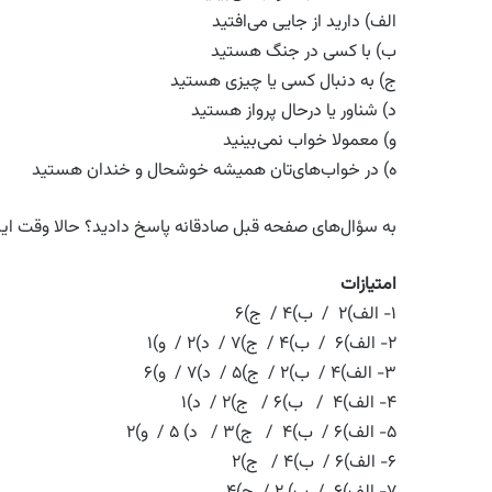
الف) دارید از جایی می‌افتید
ب) با کسی در جنگ هستید
ج) به دنبال کسی یا چیزی هستید
د) شناور یا درحال پرواز هستید
و) معمولا خواب نمی‌بینید
ه) در خواب‌های‌تان همیشه خوشحال و خندان هستید
به سؤال‌های صفحه قبل صادقانه پاسخ دادید؟ حالا وقت این ا
امتیازات
۱- الف)۲ / ب)۴ / ج)۶
۲- الف)۶ / ب)۴ / ج)۷ / د)۲ / و)۱
۳- الف)۴ / ب)۲ / ج)۵ / د)۷ / و)۶
۴- الف)۴ / ب)۶ / ج)۲ / د)۱
۵- الف)۶ / ب)۴ / ج)۳ / د) ۵ / و)۲
۶- الف)۶ / ب)۴ / ج)۲