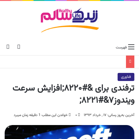
ch skin
جس
فهرست
فناوری
ترفندی برای &#۸۲۲۰;افزایش سرعت
ویندوز۷&#۸۲۲۱;
آخرین به‌روز رسانی: ۱۷ , خرداد ۱۳۹۳
۰
خواندن این مطلب 1 دقیقه زمان میبرد