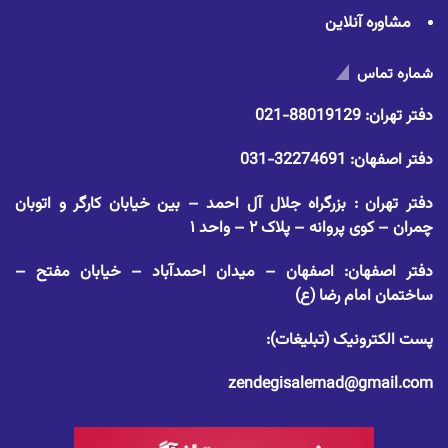
مشاوره آنلاین
شماره تماس
دفتر تهران:
88019129-021
دفتر اصفهان:
32274691-031
دفتر تهران : بزرگراه جلال آل احمد – بین خیابان کارگر و اتوبان
چمران – کوی پروانه – پلاک ۲ – واحد ۱
دفتر اصفهان: اصفهان – میدان احمدآباد – خیابان مفتح –
ساختمان امام رضا (ع)
پست الکترونیک (تبلیغات):
zendegisalemad@gmail.com