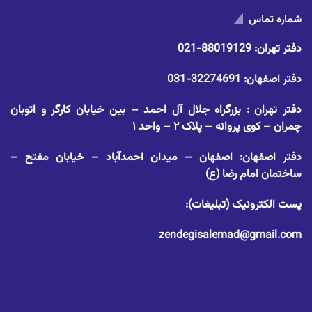
شماره تماس
دفتر تهران:
88019129-021
دفتر اصفهان:
32274691-031
دفتر تهران : بزرگراه جلال آل احمد – بین خیابان کارگر و اتوبان
چمران – کوی پروانه – پلاک ۲ – واحد ۱
دفتر اصفهان: اصفهان – میدان احمدآباد – خیابان مفتح –
ساختمان امام رضا (ع)
پست الکترونیک (تبلیغات):
zendegisalemad@gmail.com