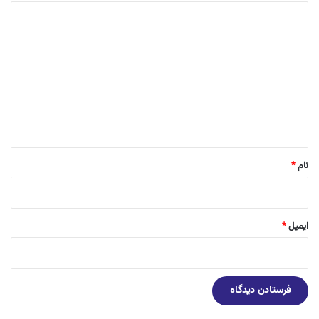
د
ی
د
گ
ا
ه
*
نام
*
ایمیل
*