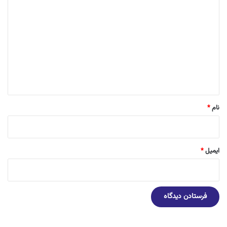
ی
د
گ
ا
ه
*
نام
*
ایمیل
*