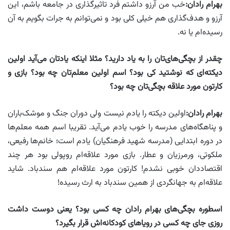
بهرام رادان:
خب من آرزو داشتم فرد تاثیرگذارى در جامعه باشم، این
آرزو و هدف‌گذارى هم خیلى کلى بود و نمی‌توانم به جرات بگویم به آن
رسیده‌ام یا نه.
چقدر از بچگی‌های‌تان را به یاد دارید؟ مثلا اینکه یادتان می‌آید اولین
دیکته‌ای که نوشتید کی بود؟ اسم اولین معلم‌تان چه بود؟ بازی و
کارتون مورد علاقه بچگی‌تان چه بود؟
بهرام رادان
:
اولین دیکته را یادم نیست ولى دوران جنگ و موشک‌باران
و پناهگاه‌هاى مدرسه را خوب یادم می‌آید. تقریبا اسم همه معلم‌ها
در دوره ابتدایى (مدرسه شهید فرهنگیان) یادم است؛ خانم‌ها رفیعى،
ملکوتى، ورمرزیان و عطار. بازى مورد علاقه‌ام روپولى بود هر چند
اقتصاددان خوبى نشدم! کارتون مورد علاقه‌ام هم سندباد. شاید
علاقه‌ام به جهانگردى از همین سندباد به ارث رسیده!
اسطوره بچگی‌های بهرام رادان چه کسی بود؟ یعنی دوست داشت
روزی جای چه کسی در رویاهای کودکانه‌اش قرار بگیرد؟