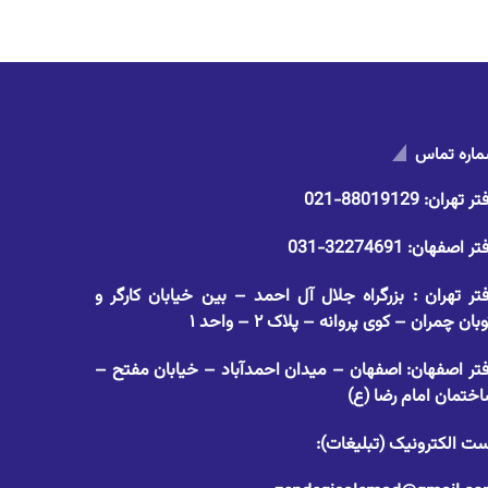
اره تماس
تر تهران:
88019129-021
تر اصفهان:
32274691-031
تر تهران : بزرگراه جلال آل احمد – بین خیابان کارگر و
وبان چمران – کوی پروانه – پلاک ۲ – واحد ۱
تر اصفهان: اصفهان – میدان احمدآباد – خیابان مفتح –
ختمان امام رضا (ع)
ت الکترونیک (تبلیغات):