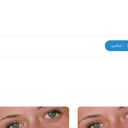
لینکدین