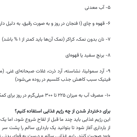
۵- آب معدنی
۶- قهوه و چای (۱ فنجان در روز و به صورت رقیق، به دلیل دارا بودن پتاسیم بالا)
۷- نان بدون نمک، کراکر (نمک آن‌ها باید کمتر از ۱ % باشد)
۸- برنج سفید یا قهوه‌ای
۹- آرد سمولینا، نشاسته، آرد ذرت، غلات صبحانه‌ای غنی. (
فیتیک سبب کاهش جذب کلسیم در روده می‌شود)
۱۰- مصرف آب به میزان ۲۲۵ تا ۳۰۰ میلی‌گرم در روز برای کمک به جذب کلسیم.
برای دختردار شدن
از چه رژیم غذایی استفاده کنیم؟
این رژیم غذایی باید چند ما قبل از لقاح شروع شود، اما یک
از بارداری آغاز شود تا بتوانید یک بارداری سالم را پشت س
خود صحبت کنند. رژیم غذایی سالم و درست به قوای بدنی زنا