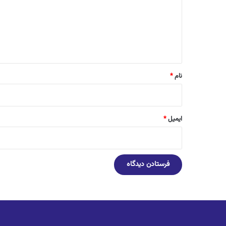
گ
ا
ه
*
نام
*
ایمیل
*