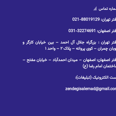
اره تماس
تر تهران:
88019129-021
تر اصفهان:
32274691-031
تر تهران : بزرگراه جلال آل احمد – بین خیابان کارگر و
وبان چمران – کوی پروانه – پلاک ۲ – واحد ۱
تر اصفهان: اصفهان – میدان احمدآباد – خیابان مفتح –
ختمان امام رضا (ع)
ت الکترونیک (تبلیغات):
zendegisalemad@gmail.c