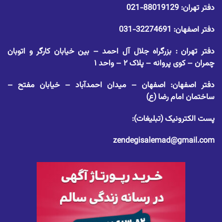
دفتر تهران:
88019129-021
دفتر اصفهان:
32274691-031
دفتر تهران : بزرگراه جلال آل احمد – بین خیابان کارگر و اتوبان
چمران – کوی پروانه – پلاک ۲ – واحد ۱
دفتر اصفهان: اصفهان – میدان احمدآباد – خیابان مفتح –
ساختمان امام رضا (ع)
پست الکترونیک (تبلیغات):
zendegisalemad@gmail.com