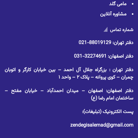
مامی گلد
مشاوره آنلاین
شماره تماس
دفتر تهران:
88019129-021
دفتر اصفهان:
32274691-031
دفتر تهران : بزرگراه جلال آل احمد – بین خیابان کارگر و اتوبان
چمران – کوی پروانه – پلاک ۲ – واحد ۱
دفتر اصفهان: اصفهان – میدان احمدآباد – خیابان مفتح –
ساختمان امام رضا (ع)
پست الکترونیک (تبلیغات):
zendegisalemad@gmail.com