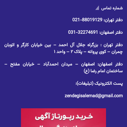
شماره تماس
دفتر تهران:
88019129-021
دفتر اصفهان:
32274691-031
دفتر تهران : بزرگراه جلال آل احمد – بین خیابان کارگر و اتوبان
چمران – کوی پروانه – پلاک ۲ – واحد ۱
دفتر اصفهان: اصفهان – میدان احمدآباد – خیابان مفتح –
ساختمان امام رضا (ع)
پست الکترونیک (تبلیغات):
zendegisalemad@gmail.com