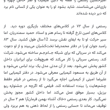
امیرحسین رستمی را همه به دلیل میمیک و طنز خاص چهره و
بازی‌اش می‌شناسند. شاید بشود او را به عنوان یکی از کسانی نام برد
که دیر دیده شده‌اند
رستمی از سال ۷۲ در کلاس‌های مختلف بازیگری دوره دید. از
کلاس‌های امین تارخ گرفته تا رسام هنر و استاد حمید سمندریان. اما
سیر حرکت او تا به ایفای نقش برسد 12سال طول کشید. سال ۸۳
رامبد جوان او را در دفتر محمدرضا تخت‌کشیان می‌بیند و از او دعوت
می‌کند که در سریالی که برای شبکه جــام‌جـم ساخته می‌شود، شرکت
کند. رستمی سریالی را کار می‌کند که هیچ‌وقت برای ایرانیان داخل
کشور پخش نمی‌شود. بعد از آن مدتی مدل یک برند لباس می‌شود و
از آن طریق به مسعود کیمیایی معرفی می‌شود. در دفتر کیمیایی اما
علیرضا امینی از کیمیایی اجازه می‌گیرد تا از رستمی در فیلم «فقط
چشم‌هایت را ببند» استفاده کند. فیلمی که اگرچه در جشنواره ریو
برزیل، بسیار موفق عمل می‌کند اما داخل کشور مجوز پخش
نمی‌گیرد. کار بعدی رستمی «خاک آشنا» بهمن فرمان‌آرا هم ۲ سال در
توقیف می‌ماند تا حسابی رستمی را از لحاظ ذهنی به هم بریزد ولی