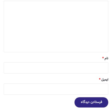
د
ی
د
گ
ا
ه
*
نام
*
ایمیل
*