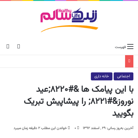
ch skin
جس
فهرست
اجتماعی
خانه داری
با این پیامک ها &#۸۲۲۰;عید
نوروز&#۸۲۲۱; را پیشاپیش تبریک
بگویید
آخرین به‌روز رسانی: ۲۹ , اسفند ۱۳۹۲
۰
خواندن این مطلب ۲ دقیقه زمان میبرد