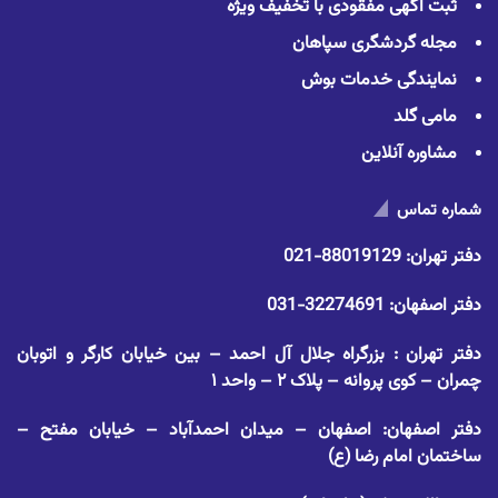
ثبت آگهی مفقودی با تخفیف ویژه
مجله گردشگری سپاهان
نمایندگی خدمات بوش
مامی گلد
مشاوره آنلاین
شماره تماس
دفتر تهران:
88019129-021
دفتر اصفهان:
32274691-031
دفتر تهران : بزرگراه جلال آل احمد – بین خیابان کارگر و اتوبان
چمران – کوی پروانه – پلاک ۲ – واحد ۱
دفتر اصفهان: اصفهان – میدان احمدآباد – خیابان مفتح –
ساختمان امام رضا (ع)