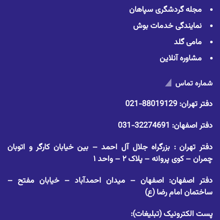
مجله گردشگری سپاهان
نمایندگی خدمات بوش
مامی گلد
مشاوره آنلاین
شماره تماس
دفتر تهران:
88019129-021
دفتر اصفهان:
32274691-031
دفتر تهران : بزرگراه جلال آل احمد – بین خیابان کارگر و اتوبان
چمران – کوی پروانه – پلاک ۲ – واحد ۱
دفتر اصفهان: اصفهان – میدان احمدآباد – خیابان مفتح –
ساختمان امام رضا (ع)
پست الکترونیک (تبلیغات):