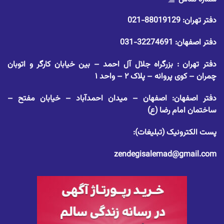
دفتر تهران:
88019129-021
دفتر اصفهان:
32274691-031
دفتر تهران : بزرگراه جلال آل احمد – بین خیابان کارگر و اتوبان
چمران – کوی پروانه – پلاک ۲ – واحد ۱
دفتر اصفهان: اصفهان – میدان احمدآباد – خیابان مفتح –
ساختمان امام رضا (ع)
پست الکترونیک (تبلیغات):
zendegisalemad@gmail.com