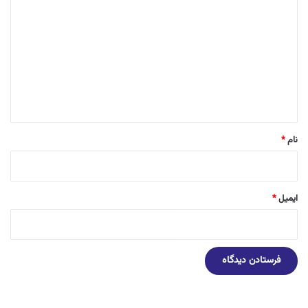
ی
د
گ
ا
ه
*
نام
*
ایمیل
*