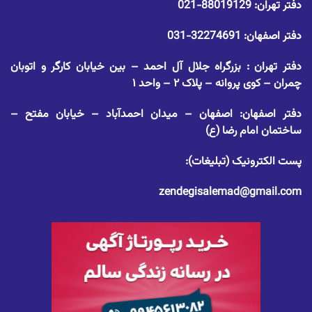
دفتر تهران:
88019129-021
دفتر اصفهان:
32274691-031
دفتر تهران : بزرگراه جلال آل احمد – بین خیابان کارگر و اتوبان
چمران – کوی پروانه – پلاک ۲ – واحد ۱
دفتر اصفهان: اصفهان – میدان احمدآباد – خیابان مفتح –
ساختمان امام رضا (ع)
پست الکترونیک (تبلیغات):
zendegisalemad@gmail.com