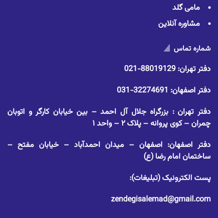
مامی گلد
مشاوره آنلاین
شماره تماس
دفتر تهران:
88019129-021
دفتر اصفهان:
32274691-031
دفتر تهران : بزرگراه جلال آل احمد – بین خیابان کارگر و اتوبان
چمران – کوی پروانه – پلاک ۲ – واحد ۱
دفتر اصفهان: اصفهان – میدان احمدآباد – خیابان مفتح –
ساختمان امام رضا (ع)
پست الکترونیک (تبلیغات):
zendegisalemad@gmail.com