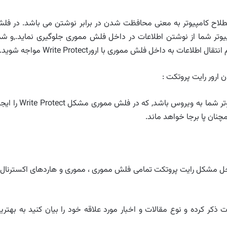
ایت پروتکت در اصطلاح کامپیوتر به معنی محافظت شدن در برابر نوشتن می باشد. در فل
وتر شما از نوشتن اطلاعات در داخل فلش مموری جلوگیری نماید.,و شم
ت به داخل فلش مموری با ارورWrite Protect مواجه شوید.
ن ارور رایت پروتکت :
گاهی اوقات ممکن است به علت آلود شده سیستم کامپیوتر شما به ویروس باشد, که در فلش مموری مش
چنان پا برجا خواهد ماند.
 فارسی SaiedSoft Repair Write Protect برای حل مشکل رایت پروتکت تمامی فلش مموری ، مموری و هاردهای اکسترنال
ذکر کرده و نوع مقالات و اخبار مورد علاقه خود را بیان کنید به بهتری