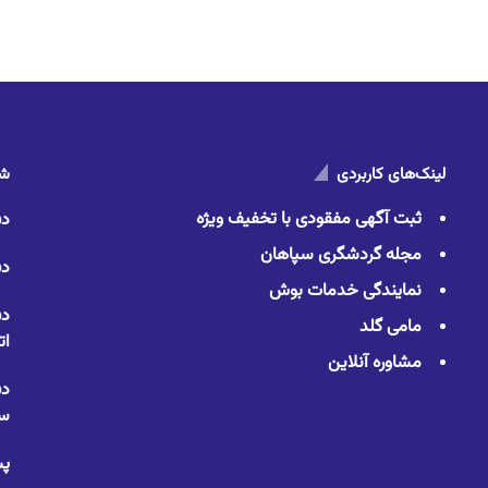
لینک‌های کاربردی
شم
ثبت آگهی مفقودی با تخفیف ویژه
دف
مجله گردشگری سپاهان
دف
نمایندگی خدمات بوش
دف
مامی گلد
ات
مشاوره آنلاین
دف
سا
پس