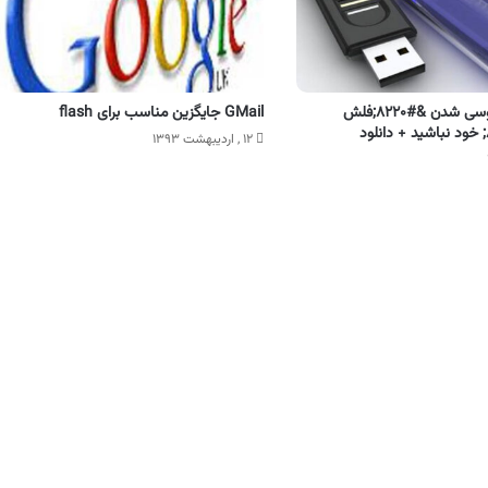
دیگر نگران ویروسی شدن &#۸۲۲۰;فلش
GMail جایگزین مناسب برای flash
۱۲ , اردیبهشت ۱۳۹۳