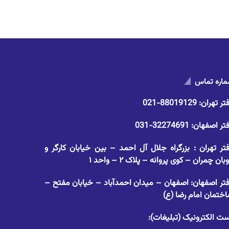
اره تماس
تر تهران:
88019129-021
تر اصفهان:
32274691-031
تر تهران : بزرگراه جلال آل احمد – بین خیابان کارگر و
وبان چمران – کوی پروانه – پلاک ۲ – واحد ۱
تر اصفهان: اصفهان – میدان احمدآباد – خیابان مفتح –
ختمان امام رضا (ع)
ت الکترونیک (تبلیغات):