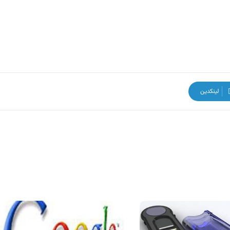
لینکدین