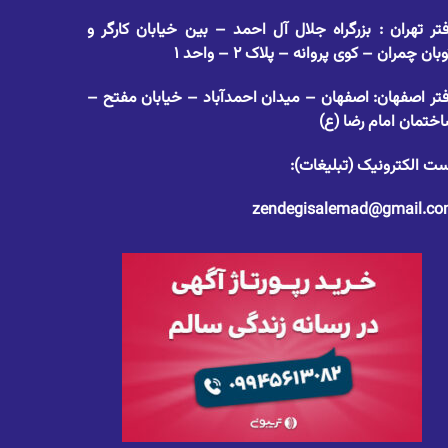
تر تهران : بزرگراه جلال آل احمد – بین خیابان کارگر و
وبان چمران – کوی پروانه – پلاک ۲ – واحد ۱
تر اصفهان: اصفهان – میدان احمدآباد – خیابان مفتح –
ختمان امام رضا (ع)
ت الکترونیک (تبلیغات):
zendegisalemad@gmail.c