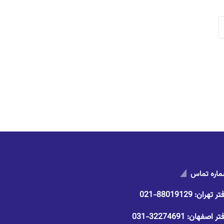
اره تماس
تر تهران:
88019129-021
تر اصفهان:
32274691-031