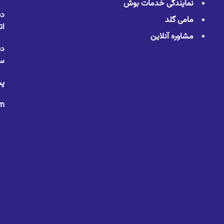
نمایندگی خدمات بوش
دف
مامی گلد
ات
مشاوره آنلاین
دف
سا
پس
om