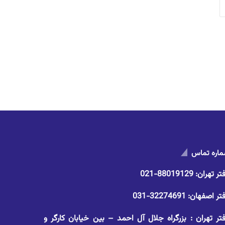
اره تماس
تر تهران:
88019129-021
تر اصفهان:
32274691-031
تر تهران : بزرگراه جلال آل احمد – بین خیابان کارگر و