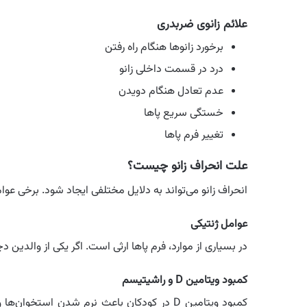
علائم زانوی ضربدری
برخورد زانوها هنگام راه رفتن
درد در قسمت داخلی زانو
عدم تعادل هنگام دویدن
خستگی سریع پاها
تغییر فرم پاها
علت انحراف زانو چیست؟
انحراف زانو می‌تواند به دلایل مختلفی ایجاد شود. برخی عو
عوامل ژنتیکی
در بسیاری از موارد، فرم پاها ارثی است. اگر یکی از والدین د
کمبود ویتامین D و راشیتیسم
کمبود ویتامین D در کودکان باعث نرم شدن است