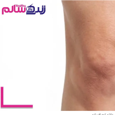
علائم انحراف زانو