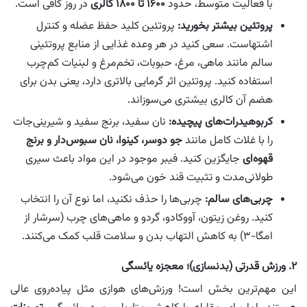
با فعالیت متوسط، حدود
۱۶۰۰ تا ۱۸۰۰ کالری
در روز کافی است.
پروتئین بیشتر بخورید:
پروتئین کلید حفظ عضله و کنترل
اشتهاست. سعی کنید در هر وعده غذایی از منابع پروتئینی
سالم مانند ماهی، مرغ، حبوبات، تخم‌مرغ و لبنیات کم‌چرب
استفاده کنید. پروتئین اثر گرمایی بالاتری دارد، یعنی بدن برای
هضم آن کالری بیشتری می‌سوزاند.
کربوهیدرات‌های پیچیده:
نان سفید، برنج سفید و شیرینی‌جات
را با غلات کامل مانند
جو دوسر، کینوا، نان سبوس‌دار و برنج
قهوه‌ای
جایگزین کنید. فیبر موجود در این مواد باعث سیری
طولانی‌مدت و تثبیت قند خون می‌شود.
چربی‌های سالم:
چربی‌ها را حذف نکنید، اما نوع آن را انتخاب
کنید. روغن زیتون، آووکادو، گردو و ماهی‌های چرب (سرشار از
امگا-۳) به کاهش التهاب بدن و سلامت قلب کمک می‌کنند.
۲. ورزش قدرتی (بدنسازی)؛ معجزه یائسگی
این مهم‌ترین بخش است! ورزش‌های هوازی مثل پیاده‌روی عالی