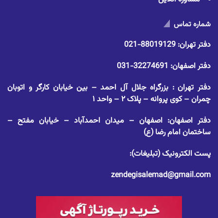
شماره تماس
دفتر تهران:
88019129-021
دفتر اصفهان:
32274691-031
دفتر تهران : بزرگراه جلال آل احمد – بین خیابان کارگر و اتوبان
چمران – کوی پروانه – پلاک ۲ – واحد ۱
دفتر اصفهان: اصفهان – میدان احمدآباد – خیابان مفتح –
ساختمان امام رضا (ع)
پست الکترونیک (تبلیغات):
zendegisalemad@gmail.com