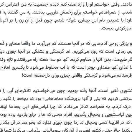
ی‌دادند. وقتی خواستم او را وارد صف کنم دیدم جمعیت به من اعتراض کرد
م. از همراهانم خواستم برای زخمش دارویی بدهند. به من گفتند به آ
رد! با شنیدن نام این بیماری شوکه شدم. چون قبل از آن زن را در آغو
 باورکردنی نیست.
زرگی روحی آدم‌هایی که در آنجا هستند کم می‌آورد. ما واقعا معنای واقع
م، زمانی است که روزه می‌گیریم. اما گرسنگی و تشنگی در آنجا جوری دیگ
ر طبیعت، بدن آنها را مقاوم کرده. آنها دو سه هفته راه می‌رفتند و تازه وقت
د! غذای آنها مقداری پودر است که با آب مخلوط می‌شود تا یکسری املاح 
فرستاده می‌شود و گرسنگی واقعی چیزی ورای دل‌ضعفه است!
شوری فقیر است. آنجا رفته بودیم چون می‌خواستیم تانکرهای آبی را ک
ی کردیم که یکی از آنها پرورشگاه «ماماهانی» بود که بچه‌ها را نگهدار
 درک کردم. به همراهم تذکر می‌دادم که چرا لباس‌های این بچه‌ها اینقد
 لباسشویی و یخچال بگیریم. افراد محلی که ما را برای بازدید برده بودن
 که در آفریقا کسی یخچال ندارد! چون چیزی ندارد که بخواهد در آن بگذارد
د! حالا چنین کشور فقیری از آوارگان سومالیایی پذیرایی می‌کرد! شما فک