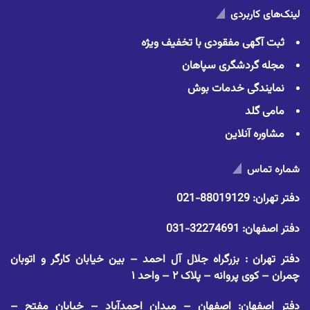
لینک‌های کاربردی
ثبت آگهی مفقودی با تخفیف ویژه
مجله گردشگری سپاهان
نمایندگی خدمات بوش
مامی گلد
مشاوره آنلاین
شماره تماس
دفتر تهران:
88019129-021
دفتر اصفهان:
32274691-031
دفتر تهران : بزرگراه جلال آل احمد – بین خیابان کارگر و اتوبان
چمران – کوی پروانه – پلاک ۲ – واحد ۱
دفتر اصفهان: اصفهان – میدان احمدآباد – خیابان مفتح –