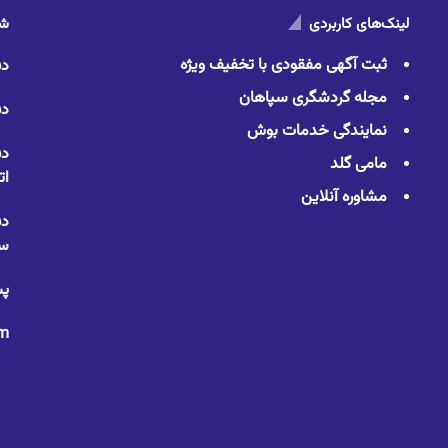
لینک‌های کاربردی
شم
ثبت آگهی مفقودی با تخفیف ویژه
دف
مجله گردشگری سپاهان
دف
نمایندگی خدمات بوش
دف
مامی گلد
ات
مشاوره آنلاین
دف
سا
پس
om