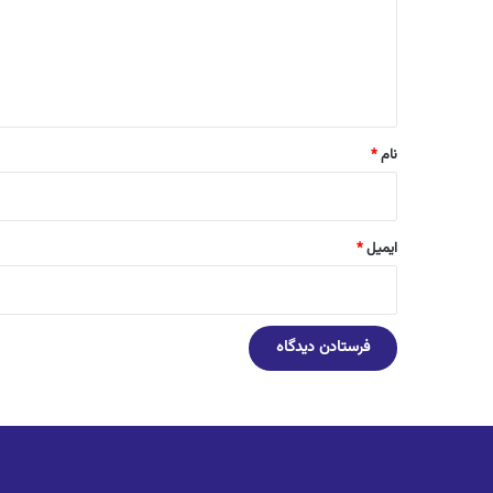
گ
ا
ه
*
نام
*
ایمیل
*