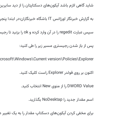
شاید گاهی لازم باشد آیکون‌های دسکتاپتان را از دید سایرین
به گزارش خبرنگار اورژانس IT باشگاه خبرنگاران؛در ابتدا پنجره Run را توسط کلیدهای Win+ R باز کنید.
سپس عبارت regedit را در آن وارد کرده و ok را بزنید تا رجیستری ویندوز برایتان باز شود.
پس از باز شدن رجیستری مسیر زیر را طی کنید:
soft\Windows\Current version\Policies\Explorer
اکنون بر روی فولدر Explorer راست کلیک کنید.
DWORD Value را از منوی New انتخاب کنید.
اسم مقدار جدید را NoDesktap بگذارید.
برای مخفی کردن آیکون‌های دسکتاپ مقدار را به یک تغییر د