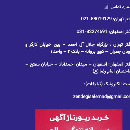
اره تماس
تر تهران:
88019129-021
تر اصفهان:
32274691-031
تر تهران : بزرگراه جلال آل احمد – بین خیابان کارگر و
وبان چمران – کوی پروانه – پلاک ۲ – واحد ۱
تر اصفهان: اصفهان – میدان احمدآباد – خیابان مفتح –
ختمان امام رضا (ع)
ت الکترونیک (تبلیغات):
zendegisalemad@gmail.c